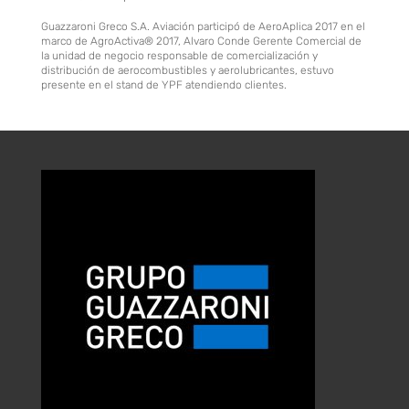
Guazzaroni Greco S.A. Aviación participó de AeroAplica 2017 en el
marco de AgroActiva® 2017, Alvaro Conde Gerente Comercial de
la unidad de negocio responsable de comercialización y
distribución de aerocombustibles y aerolubricantes, estuvo
presente en el stand de YPF atendiendo clientes.