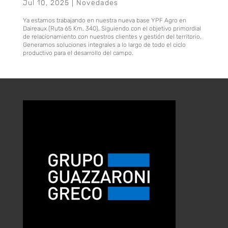
Jul 10, 2025
|
Novedades
Ya estamos trabajando en nuestra nueva base YPF Agro en
Daireaux (Ruta 65 Km. 340). Siguiendo con el objetivo primordial
de relacionamiento con nuestros clientes y gestión del territorio.
Generamos soluciones integrales a lo largo de todo el ciclo
productivo para el desarrollo del campo.