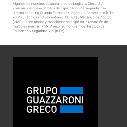
Algunos de nuestros colaboradores de Logística Diesel S.A.
vivieron una nueva Jornada de capacitación de seguridad vial
dictada por el Ing Orlando Fernández, Ingeniero Aeronáutico (UTN
– FRH), Técnico en Automotores (CONET) y Mecánico de Abordo
(INAC). Dicho orador y capacitador participó en la redacción de
múltiples normas IRAM. Asesor ad honorem del Instituto de
Educación y Seguridad Vial (ISEV).