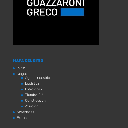
MAPA DEL SITIO
Inicio
Negocios
Agro – Industria
Logística
Estaciones
Tiendas FULL
Construcción
Aviación
Novedades
Extranet