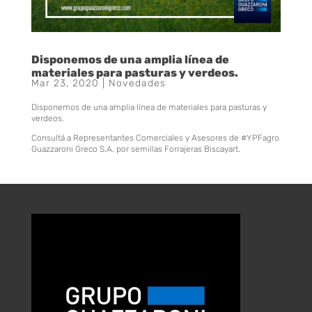
Disponemos de una amplia línea de
materiales para pasturas y verdeos.
Mar 23, 2020
|
Novedades
Disponemos de una amplia línea de materiales para pasturas y
verdeos.
Consultá a Representantes Comerciales y Asesores de #YPFagro
Guazzaroni Greco S.A. por semillas Forrajeras Biscayart.