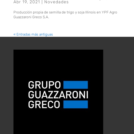
Abr 19, 2021
|
Novedades
Producción propia de semilla de trigo y soja Illinois en YPF Agro
Guazzaroni Greco S.A.
« Entradas más antiguas