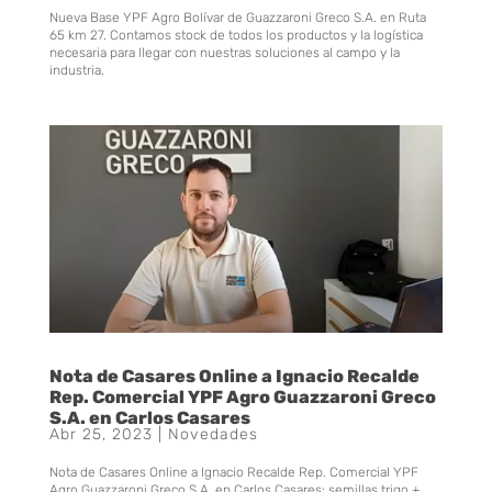
Nueva Base YPF Agro Bolívar de Guazzaroni Greco S.A. en Ruta
65 km 27. Contamos stock de todos los productos y la logística
necesaria para llegar con nuestras soluciones al campo y la
industria.
Nota de Casares Online a Ignacio Recalde
Rep. Comercial YPF Agro Guazzaroni Greco
S.A. en Carlos Casares
Abr 25, 2023
|
Novedades
Nota de Casares Online a Ignacio Recalde Rep. Comercial YPF
Agro Guazzaroni Greco S.A. en Carlos Casares: semillas trigo +