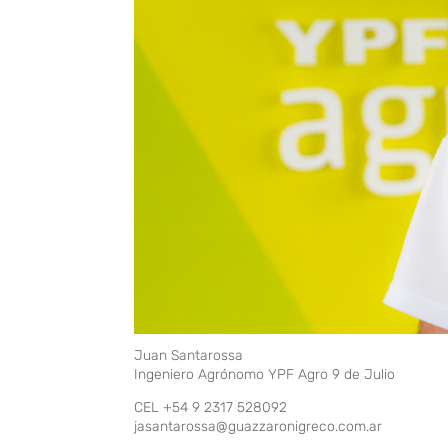
Juan Santarossa
Ingeniero Agrónomo YPF Agro 9 de Julio
CEL +54 9 2317 528092
jasantarossa@guazzaronigreco.com.ar