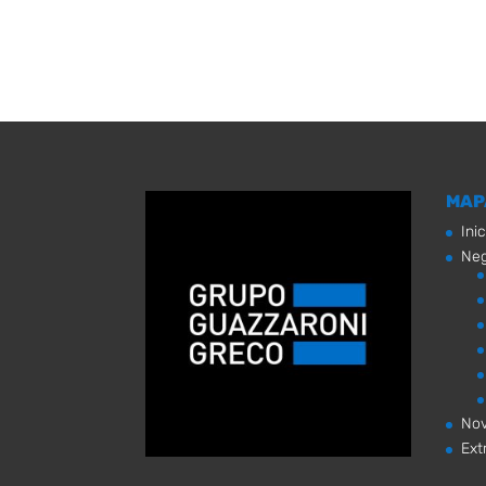
MAP
Inic
Neg
No
Ext