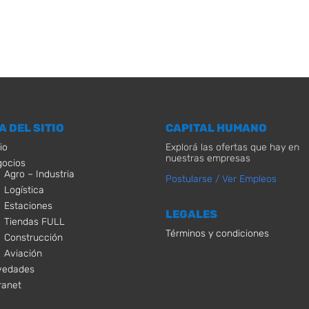
A DEL SITIO
CAPITAL HUMANO
io
Explorá las ofertas que hay en
nuestras empresas
ocios
Agro – Industria
Postularse / Ver Empleos
Logística
Estaciones
LEGALES
Tiendas FULL
Términos y condiciones
Construcción
Aviación
vedades
ranet