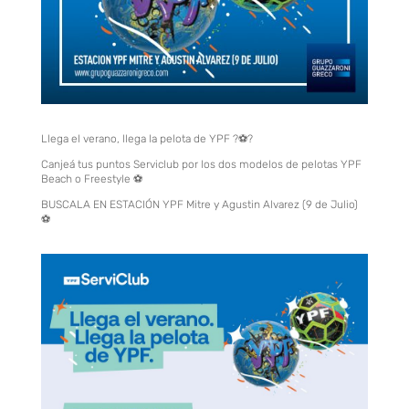
Llega el verano, llega la pelota de YPF ?⚽️?
Canjeá tus puntos Serviclub por los dos modelos de pelotas YPF
Beach o Freestyle ⚽
BUSCALA EN ESTACIÓN YPF Mitre y Agustin Alvarez (9 de Julio)
⚽