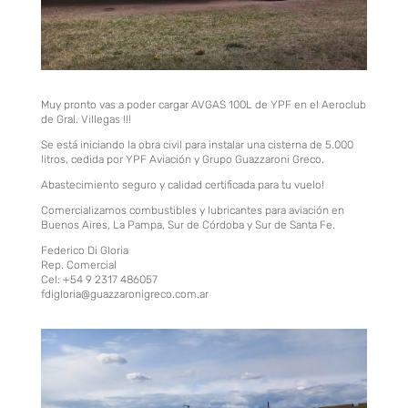
Muy pronto vas a poder cargar AVGAS 100L de YPF en el Aeroclub
de Gral. Villegas !!!
Se está iniciando la obra civil para instalar una cisterna de 5.000
litros, cedida por YPF Aviación y Grupo Guazzaroni Greco.
Abastecimiento seguro y calidad certificada para tu vuelo!
Comercializamos combustibles y lubricantes para aviación en
Buenos Aires, La Pampa, Sur de Córdoba y Sur de Santa Fe.
Federico Di Gloria
Rep. Comercial
Cel: +54 9 2317 486057
fdigloria@guazzaronigreco.com.ar