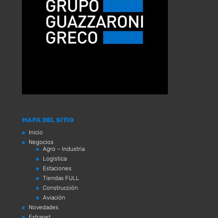
MAPA DEL SITIO
Inicio
Negocios
Agro – Industria
Logística
Estaciones
Tiendas FULL
Construcción
Aviación
Novedades
Extranet