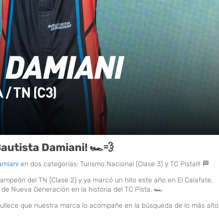
Bautista Damiani!
🏎️💨
amiani
en dos categorías: Turismo Nacional (Clase 3) y TC Pista!!! 🏁
mpeón del TN (Clase 2) y ya marcó un hito este año en El Calafate,
de Nueva Generación en la historia del TC Pista. 🏎️
ullece que nuestra marca lo acompañe en la búsqueda de lo más alto