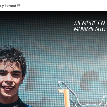
 y éxitos! 🏁