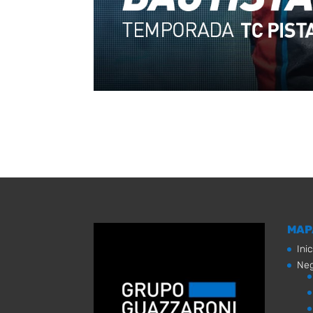
MAP
Inic
Neg