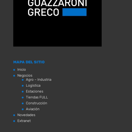
MAPA DEL SITIO
Inicio
Negocios
Agro – Industria
Logística
Estaciones
Tiendas FULL
Construcción
Aviación
Novedades
Extranet