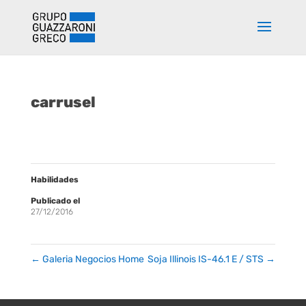
carrusel
Habilidades
Publicado el
27/12/2016
←
Galeria Negocios Home
Soja Illinois IS-46.1 E / STS
→