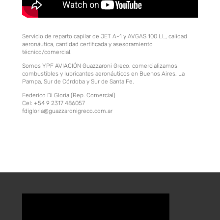
Servicio de reparto capilar de JET A-1 y AVGAS 100 LL, calidad
aeronáutica, cantidad certificada y asesoramiento
técnico/comercial.
Somos YPF AVIACIÓN Guazzaroni Greco, comercializamos
combustibles y lubricantes aeronáuticos en Buenos Aires, La
Pampa, Sur de Córdoba y Sur de Santa Fe.
Federico Di Gloria (Rep. Comercial)
Cel: +54 9 2317 486057
fdigloria@guazzaronigreco.com.ar