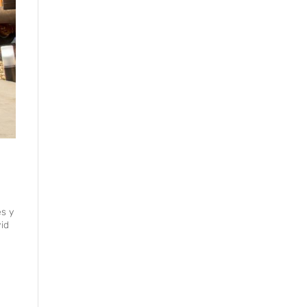
es y
id