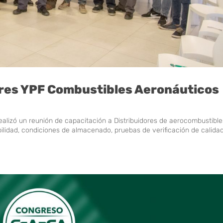
ores YPF Combustibles Aeronáuticos
ealizó un reunión de capacitación a Distribuidores de aerocombustible
ilidad, condiciones de almacenado, pruebas de verificación de calidad