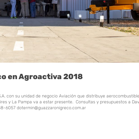
co en Agroactiva 2018
.A. con su unidad de negocio Aviación que distribuye aerocombustibl
ires y La Pampa va a estar presente. Consultas y presupuestos a Dav
7 48-6057 dotermin@guazzaronigreco.com.ar