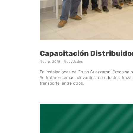
Capacitación Distribuid
Nov 6, 2018
|
Novedades
En instalaciones de Grupo Guazzaroni Greco se r
Se trataron temas relevantes a productos, trazab
transporte, entre otros.