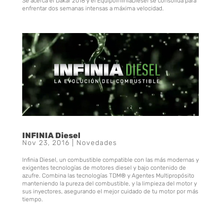
Se acerca el Dakar 2018 y el EquipoInfiniaDiesel se consolida para
enfrentar dos semanas intensas a máxima velocidad.
INFINIA Diesel
Nov 23, 2016
|
Novedades
Infinia Diesel, un combustible compatible con las más modernas y
exigentes tecnologías de motores diesel y bajo contenido de
azufre. Combina las tecnologías TDM® y Agentes Multipropósito
manteniendo la pureza del combustible, y la limpieza del motor y
sus inyectores, asegurando el mejor cuidado de tu motor por más
tiempo.