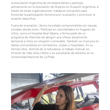
la Asociación Argentina de Acrobacia Aérea y participa
activamente en la Asociación de Mujeres en Aviación Argentina. A
través de estas organizaciones, trabaja en proyectos para
fomentar la participación femenina en la aviación y promover la
aviación deportiva.
Fuera de la aviación, Jenny ha estado comprometida con causas
sociales desde joven. Participó en voluntariados en hogares de
niños, como el Hospital Noel Sbarra, y forma parte de un
programa de «familias de abrigo» que ofrece alojamiento
temporal a niños en situación vulnerable. También se involucra en
tareas comunitarias en comedores, clubes y hospitales. En su
tiempo libre, disfruta de la naturaleza, el trabajo manual, es
timonel de Yate Vela y Motor y es estudiante de derecho en la
Universidad Nacional de La Plata.