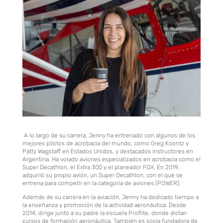
A lo largo de su carrera, Jenny ha entrenado con algunos de los
mejores pilotos de acrobacia del mundo, como Greg Koontz y
Patty Wagstaff en Estados Unidos, y destacados instructores en
Argentina. Ha volado aviones especializados en acrobacia como el
Super Decathlon, el Extra 300 y el planeador FOX. En 2019,
adquirió su propio avión, un Super Decathlon, con el que se
entrena para competir en la categoría de aviones (POWER).
Además de su carrera en la aviación, Jenny ha dedicado tiempo a
la enseñanza y promoción de la actividad aeronáutica. Desde
2014, dirige junto a su padre la escuela Proflite, donde dictan
cursos de formación aeronáutica. También es socia fundadora de