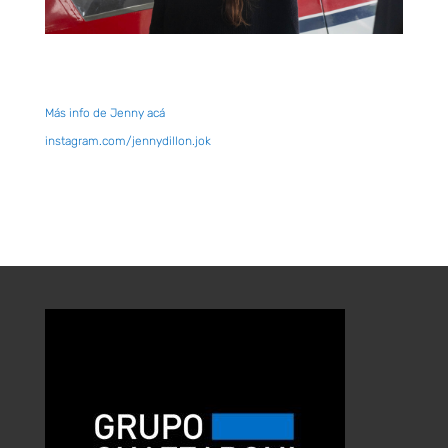
Más info de Jenny acá
instagram.com/jennydillon.jok