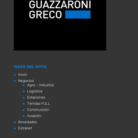
MAPA DEL SITIO
Inicio
Negocios
Agro – Industria
Logística
Estaciones
Tiendas FULL
Construcción
Aviación
Novedades
Extranet