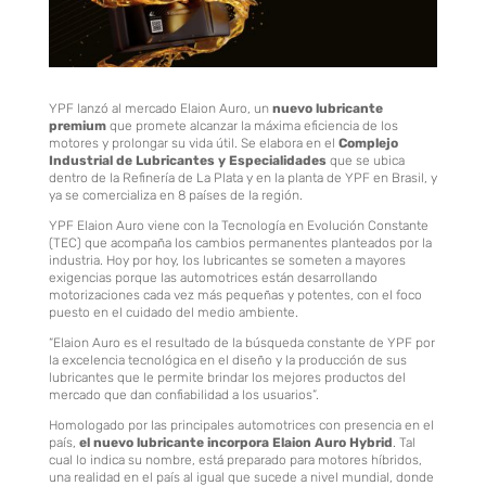
YPF lanzó al mercado Elaion Auro, un
nuevo lubricante
premium
que promete alcanzar la máxima eficiencia de los
motores y prolongar su vida útil. Se elabora en el
Complejo
Industrial de Lubricantes y Especialidades
que se ubica
dentro de la Refinería de La Plata y en la planta de YPF en Brasil, y
ya se comercializa en 8 países de la región.
YPF Elaion Auro viene con la Tecnología en Evolución Constante
(TEC) que acompaña los cambios permanentes planteados por la
industria. Hoy por hoy, los lubricantes se someten a mayores
exigencias porque las automotrices están desarrollando
motorizaciones cada vez más pequeñas y potentes, con el foco
puesto en el cuidado del medio ambiente.
“Elaion Auro es el resultado de la búsqueda constante de YPF por
la excelencia tecnológica en el diseño y la producción de sus
lubricantes que le permite brindar los mejores productos del
mercado que dan confiabilidad a los usuarios”.
Homologado por las principales automotrices con presencia en el
país,
el nuevo lubricante incorpora Elaion Auro Hybrid
. Tal
cual lo indica su nombre, está preparado para motores híbridos,
una realidad en el país al igual que sucede a nivel mundial, donde