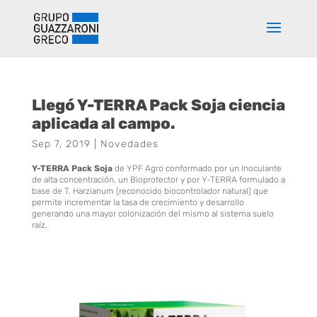
Llegó Y-TERRA Pack Soja ciencia
aplicada al campo.
Sep 7, 2019
|
Novedades
Y-TERRA Pack Soja
de YPF Agro conformado por un Inoculante
de alta concentración, un Bioprotector y por Y-TERRA formulado a
base de T. Harzianum (reconocido biocontrolador natural) que
permite incrementar la tasa de crecimiento y desarrollo
generando una mayor colonización del mismo al sistema suelo
raíz.