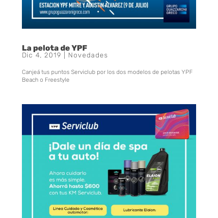
La pelota de YPF
Dic 4, 2019
|
Novedades
Canjeá tus puntos Serviclub por los dos modelos de pelotas YPF
Beach o Freestyle