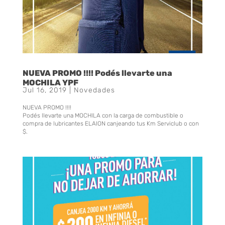
NUEVA PROMO !!!! Podés llevarte una
MOCHILA YPF
Jul 16, 2019
|
Novedades
NUEVA PROMO !!!!
Podés llevarte una MOCHILA con la carga de combustible o
compra de lubricantes ELAION canjeando tus Km Serviclub o con
$.